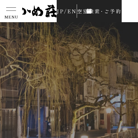
JP
/
EN
空室検索･
ご予約
MENU