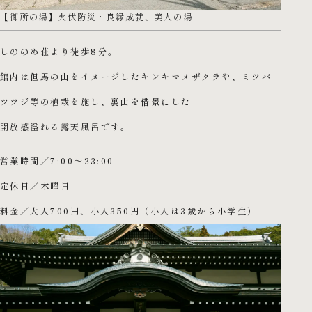
【御所の湯】火伏防災・良縁成就、美人の湯
しののめ荘より徒歩8分。
館内は但馬の山をイメージしたキンキマメザクラや、ミツバ
ツツジ等の植栽を施し、裏山を借景にした
開放感溢れる露天風呂です。
営業時間／7:00～23:00
定休日／木曜日
料金／大人700円、小人350円（小人は3歳から小学生）