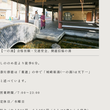
【一の湯】合格祈願・交通安全、開運招福の湯
しののめ荘より徒歩6分。
香川修徳は「薬選」の中で「城崎新湯(一の湯)は天下一」
と述べています。
営業時間／7:00～23:00
定休日／水曜日