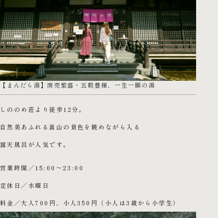
【まんだら湯】商売繁盛・五穀豊穣、一生一願の湯
しののめ荘より徒歩12分。
自然美あふれる裏山の景色を眺めながら入る
露天風呂が人気です。
営業時間／15:00～23:00
定休日／水曜日
料金／大人700円、小人350円（小人は3歳から小学生）