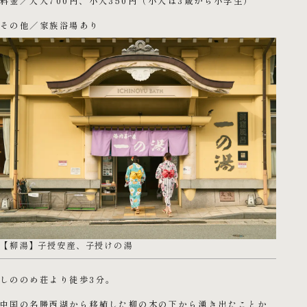
料金／大人700円、小人350円（小人は3歳から小学生）
その他／家族浴場あり
【柳湯】子授安産、子授けの湯
しののめ荘より徒歩3分。
中国の名勝西湖から移植した柳の木の下から湧き出たことか